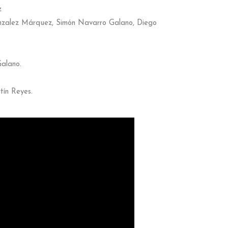
z
onzalez Márquez, Simón Navarro Galano, Diego
alano.
tín Reyes.