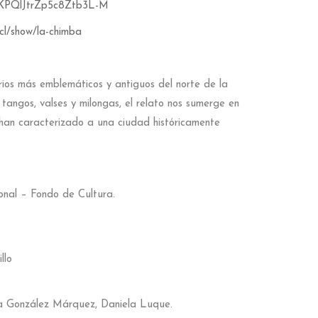
KPQlJtrZp5c8Ztb3L-M
cl/show/la-chimba
rrios más emblemáticos y antiguos del norte de la
tangos, valses y milongas, el relato nos sumerge en
 han caracterizado a una ciudad históricamente
onal – Fondo de Cultura.
llo
ura González Márquez, Daniela Luque.